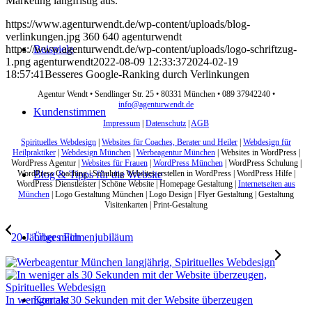
Marketing langfristig aus.
https://www.agenturwendt.de/wp-content/uploads/blog-
verlinkungen.jpg
360
640
agenturwendt
https://www.agenturwendt.de/wp-content/uploads/logo-schriftzug-
Beispiele
1.png
agenturwendt
2022-08-09 12:33:37
2024-02-19
18:57:41
Besseres Google-Ranking durch Verlinkungen
Agentur Wendt • Sendlinger Str. 25 • 80331 München • 089 37942240 •
info@agenturwendt.de
Kundenstimmen
Impressum
|
Datenschutz
|
AGB
Spirituelles Webdesign
|
Websites für Coaches, Berater und Heiler
|
Webdesign für
Heilpraktiker
|
Webdesign München
|
Werbeagentur München
| Websites in WordPress |
WordPress Agentur |
Websites für Frauen
|
WordPress München
| WordPress Schulung |
WordPress Coaching | Schulung Websites erstellen in WordPress | WordPress Hilfe |
Blog & Tipps für die Website
WordPress Dienstleister | Schöne Website | Homepage Gestaltung |
Internetseiten aus
München
| Logo Gestaltung München | Logo Design | Flyer Gestaltung | Gestaltung
Visitenkarten | Print-Gestaltung
20 Jähriges Firmenjubiläum
Über mich
In weniger als 30 Sekunden mit der Website überzeugen
Kontakt