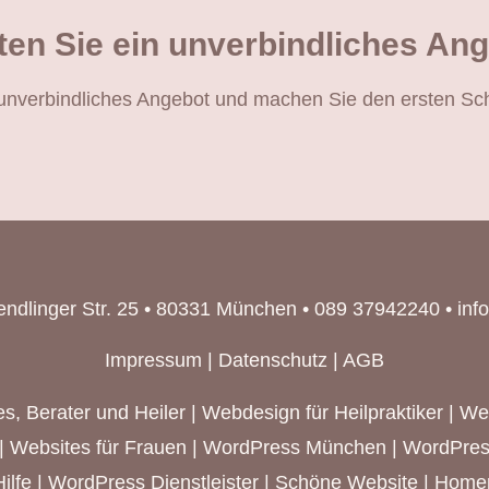
en Sie ein unverbindliches An
n unverbindliches Angebot und machen Sie den ersten Sch
endlinger Str. 25 • 80331 München • 089 37942240 •
inf
Impressum
|
Datenschutz
|
AGB
s, Berater und Heiler
|
Webdesign für Heilpraktiker
|
We
|
Websites für Frauen
|
WordPress München
| WordPres
ilfe | WordPress Dienstleister | Schöne Website | Hom