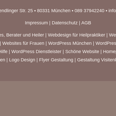
endlinger Str. 25 • 80331 München • 089 37942240 •
inf
Impressum
|
Datenschutz
|
AGB
s, Berater und Heiler
|
Webdesign für Heilpraktiker
|
We
|
Websites für Frauen
|
WordPress München
| WordPres
ilfe | WordPress Dienstleister | Schöne Website | Hom
 | Logo Design | Flyer Gestaltung | Gestaltung Visitenk