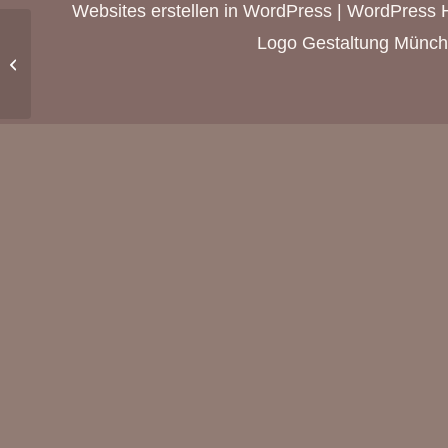
Websites erstellen in WordPress | WordPress H
Logo Gestaltung München
Gestaltung Klappfolder,
Thema: Fitnessclub